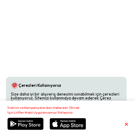
Çerezleri Kullanıyoruz
Size daha iyi bir alışveriş deneyimi sunabilmek için çerezleri
kullanıyoruz. Sitemizi kullanmaya devam ederek Çerez
Politikamızı kabul etmiş olursunuz. Detaylı bilgi almak için
Çerez Politikamızı
inceleyebilirsiniz.
İndirim ve Kampanyalardan Haberdar Olmak
İçin Lütfen Mobil Uygulamamızı Yükleyiniz
Reddet
Kabul Et
✕
Sepetim
₺
0,00