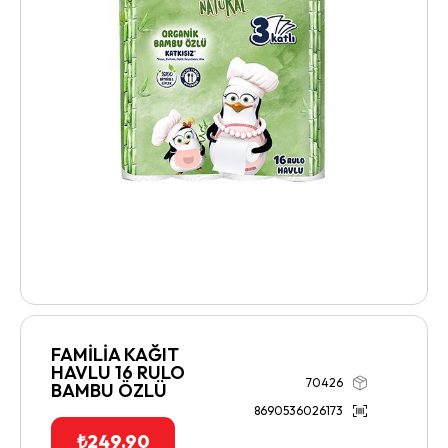
FAMİLİA KAĞIT
HAVLU 16 RULO
70426
BAMBU ÖZLÜ
8690536026173
₺
249.90