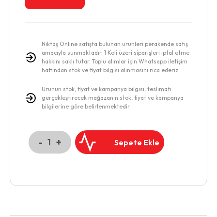
Niktaş Online satışta bulunan ürünleri perakende satış
amacıyla sunmaktadır. 1 Koli üzeri siparişleri iptal etme
hakkını saklı tutar. Toplu alımlar için Whatsapp iletişim
hattından stok ve fiyat bilgisi alınmasını rica ederiz.
Ürünün stok, fiyat ve kampanya bilgisi, teslimatı
gerçekleştirecek mağazanın stok, fiyat ve kampanya
bilgilerine göre belirlenmektedir.
-
+
1
Sepete Ekle