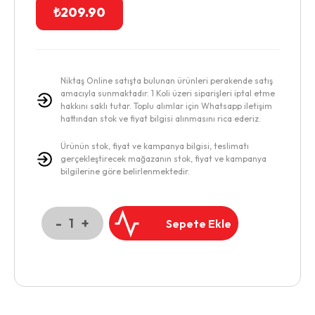
₺
209.90
Niktaş Online satışta bulunan ürünleri perakende satış
amacıyla sunmaktadır. 1 Koli üzeri siparişleri iptal etme
hakkını saklı tutar. Toplu alımlar için Whatsapp iletişim
hattından stok ve fiyat bilgisi alınmasını rica ederiz.
Ürünün stok, fiyat ve kampanya bilgisi, teslimatı
gerçekleştirecek mağazanın stok, fiyat ve kampanya
bilgilerine göre belirlenmektedir.
-
+
1
Sepete Ekle