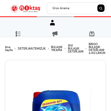
BİNGO
SIVI
Ana
BULAŞIK
BULAŞIK
DETERJAN,TEMİZLİK
BULAŞIK
Sayfa
YIKAMA
DETERJANI
DETERJANI
4 KG LİMON