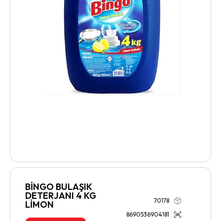
BİNGO BULAŞIK
DETERJANI 4 KG
70178
LİMON
8690536904181