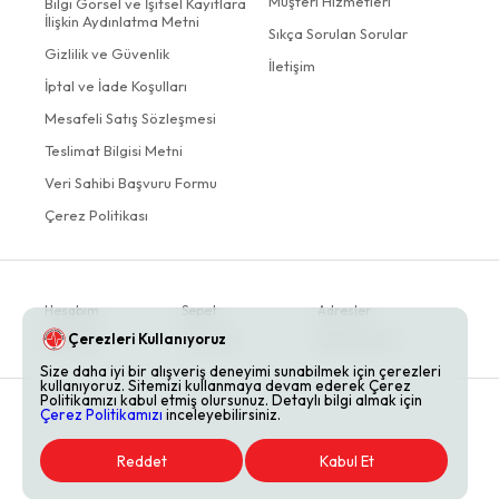
Müşteri Hizmetleri
Bilgi Görsel ve İşitsel Kayıtlara
İlişkin Aydınlatma Metni
Sıkça Sorulan Sorular
Gizlilik ve Güvenlik
İletişim
İptal ve İade Koşulları
Mesafeli Satış Sözleşmesi
Teslimat Bilgisi Metni
Veri Sahibi Başvuru Formu
Çerez Politikası
Hesabım
Sepet
Adresler
Çerezleri Kullanıyoruz
Siparişler
Favoriler
Bildirimlerim
Size daha iyi bir alışveriş deneyimi sunabilmek için çerezleri
kullanıyoruz. Sitemizi kullanmaya devam ederek Çerez
Politikamızı kabul etmiş olursunuz. Detaylı bilgi almak için
Çerez Politikamızı
inceleyebilirsiniz.
Reddet
Kabul Et