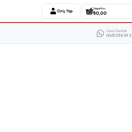
Sepetim
Giriş Yap
₺
0,00
Canlı Destek
(545) 538 59 2