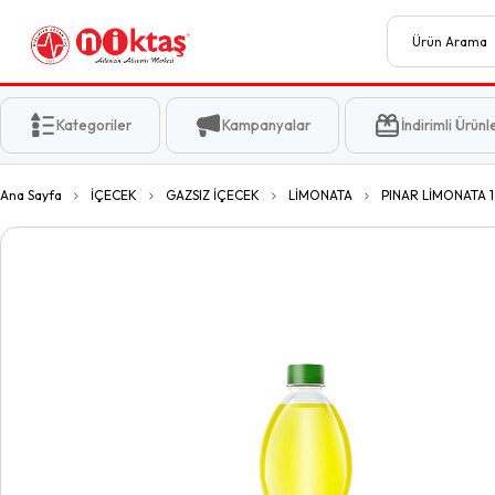
Kategoriler
Kampanyalar
İndirimli Ürünl
Ana Sayfa
İÇECEK
GAZSIZ İÇECEK
LİMONATA
PINAR LİMONATA 1