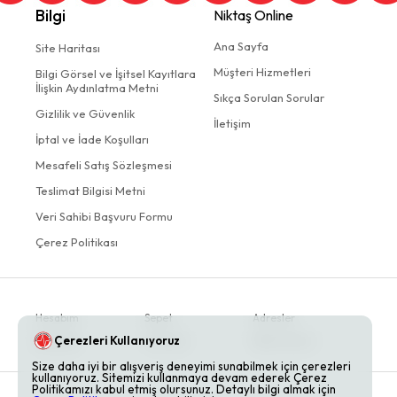
Bilgi
Niktaş Online
Ana Sayfa
Site Haritası
Müşteri Hizmetleri
Bilgi Görsel ve İşitsel Kayıtlara
İlişkin Aydınlatma Metni
Sıkça Sorulan Sorular
Gizlilik ve Güvenlik
İletişim
İptal ve İade Koşulları
Mesafeli Satış Sözleşmesi
Teslimat Bilgisi Metni
Veri Sahibi Başvuru Formu
Çerez Politikası
Hesabım
Sepet
Adresler
Çerezleri Kullanıyoruz
Siparişler
Favoriler
Bildirimlerim
Size daha iyi bir alışveriş deneyimi sunabilmek için çerezleri
kullanıyoruz. Sitemizi kullanmaya devam ederek Çerez
Politikamızı kabul etmiş olursunuz. Detaylı bilgi almak için