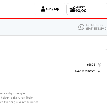
Sepetim
Giriş Yap
₺
0,00
Canlı Destek
(545) 538 59 2
65803
8690525520101
ende satış amacıyla
 hakkını saklı tutar. Toplu
e fiyat bilgisi alınmasını rica