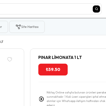
er
Site Haritası
 LT
PINAR LİMONATA 1 LT
₺
39.50
Niktaş Online satışta bulunan ürünleri perak
sunmaktadır. 1 Koli üzeri siparişleri iptal etme
alımlar için Whatsapp iletişim hattından stok v
ederiz.