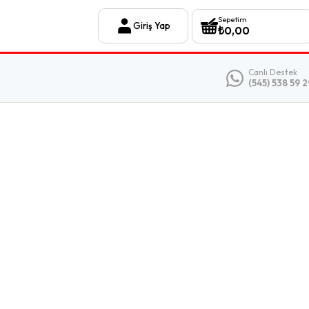
Sepetim
Giriş Yap
₺
0,00
Canlı Destek
(545) 538 59 2