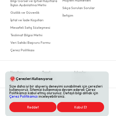
Müşteri Hizmetleri
Bilgi Görsel ve İşitsel Kayıtlara
İlişkin Aydınlatma Metni
Sıkça Sorulan Sorular
Gizlilik ve Güvenlik
İletişim
İptal ve İade Koşulları
Mesafeli Satış Sözleşmesi
Teslimat Bilgisi Metni
Veri Sahibi Başvuru Formu
Çerez Politikası
Hesabım
Sepet
Adresler
Çerezleri Kullanıyoruz
Siparişler
Favoriler
Bildirimlerim
Size daha iyi bir alışveriş deneyimi sunabilmek için çerezleri
kullanıyoruz. Sitemizi kullanmaya devam ederek Çerez
Politikamızı kabul etmiş olursunuz. Detaylı bilgi almak için
Çerez Politikamızı
inceleyebilirsiniz.
Reddet
Kabul Et