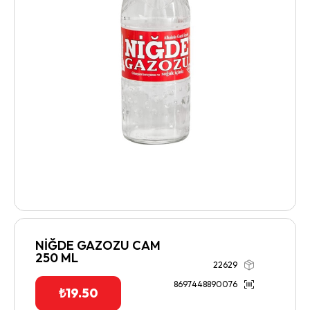
NİĞDE GAZOZU CAM
250 ML
22629
8697448890076
₺
19.50