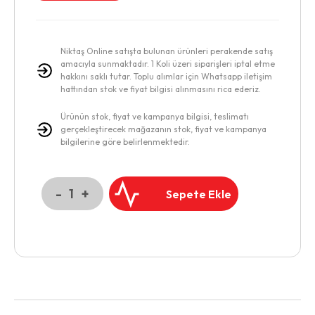
Niktaş Online satışta bulunan ürünleri perakende satış
amacıyla sunmaktadır. 1 Koli üzeri siparişleri iptal etme
hakkını saklı tutar. Toplu alımlar için Whatsapp iletişim
hattından stok ve fiyat bilgisi alınmasını rica ederiz.
Ürünün stok, fiyat ve kampanya bilgisi, teslimatı
gerçekleştirecek mağazanın stok, fiyat ve kampanya
bilgilerine göre belirlenmektedir.
-
+
1
Sepete Ekle