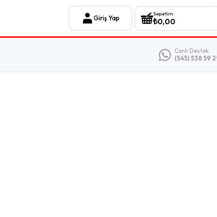
Sepetim
Giriş Yap
₺
0,00
Canlı Destek
(545) 538 59 2