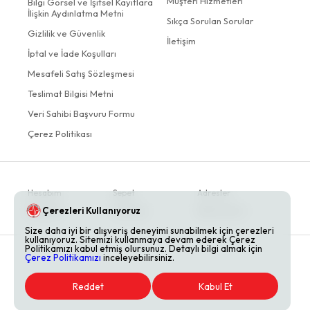
Müşteri Hizmetleri
Bilgi Görsel ve İşitsel Kayıtlara
İlişkin Aydınlatma Metni
Sıkça Sorulan Sorular
Gizlilik ve Güvenlik
İletişim
İptal ve İade Koşulları
Mesafeli Satış Sözleşmesi
Teslimat Bilgisi Metni
Veri Sahibi Başvuru Formu
Çerez Politikası
Hesabım
Sepet
Adresler
Çerezleri Kullanıyoruz
Siparişler
Favoriler
Bildirimlerim
Size daha iyi bir alışveriş deneyimi sunabilmek için çerezleri
kullanıyoruz. Sitemizi kullanmaya devam ederek Çerez
Politikamızı kabul etmiş olursunuz. Detaylı bilgi almak için
Çerez Politikamızı
inceleyebilirsiniz.
Reddet
Kabul Et