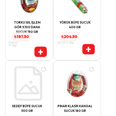
TORKU ISIL İŞLEM
YÖRÜK BÜFE SUCUK
GÖR.%100 DANA
400 GR
SUCUK 180 GR
₺
187.50
₺
204.50
(
1041.67
(
511.25
TL/Kg
)
+
TL/Kg
)
+
SEDEF BÜFE SUCUK
PINAR KLASİK KANGAL
500 GR
SUCUK 180 GR