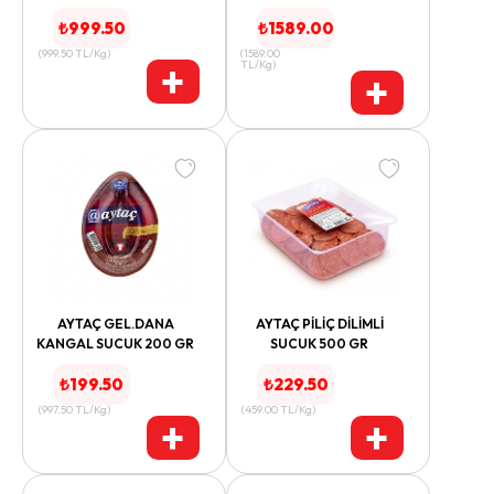
₺
999.50
₺
1589.00
(
999.50
TL/Kg
)
(
1589.00
+
TL/Kg
)
+
AYTAÇ GEL.DANA
AYTAÇ PİLİÇ DİLİMLİ
KANGAL SUCUK 200 GR
SUCUK 500 GR
₺
199.50
₺
229.50
(
997.50
TL/Kg
)
(
459.00
TL/Kg
)
+
+