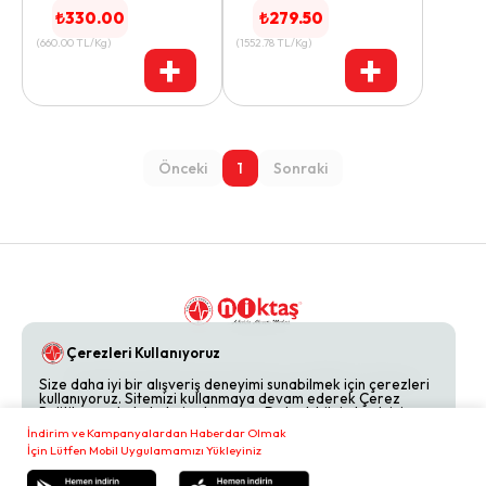
₺
330.00
₺
279.50
(
660.00
TL/Kg
)
(
1552.78
TL/Kg
)
+
+
Önceki
1
Sonraki
Çerezleri Kullanıyoruz
Gizlilik Politikaları
Hakkımızda
Bize Ulaşın
Size daha iyi bir alışveriş deneyimi sunabilmek için çerezleri
kullanıyoruz. Sitemizi kullanmaya devam ederek Çerez
Politikamızı kabul etmiş olursunuz. Detaylı bilgi almak için
Çerez Politikamızı
inceleyebilirsiniz.
İndirim ve Kampanyalardan Haberdar Olmak
İçin Lütfen Mobil Uygulamamızı Yükleyiniz
Reddet
Kabul Et