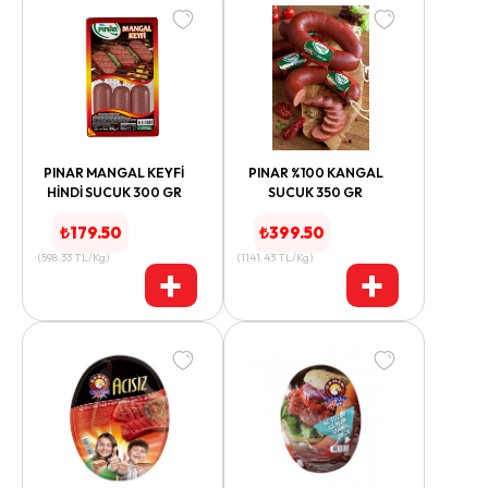
PINAR MANGAL KEYFİ
PINAR %100 KANGAL
HİNDİ SUCUK 300 GR
SUCUK 350 GR
₺
179.50
₺
399.50
(
598.33
TL/Kg
)
(
1141.43
TL/Kg
)
+
+