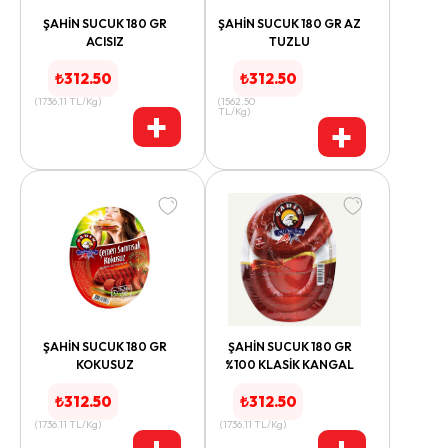
ŞAHİN SUCUK 180 GR
ŞAHİN SUCUK 180 GR AZ
ACISIZ
TUZLU
₺
312.50
₺
312.50
(
1736.11
TL/Kg
)
(
1562.50
+
TL/Kg
)
+
ŞAHİN SUCUK 180 GR
ŞAHİN SUCUK 180 GR
KOKUSUZ
%100 KLASİK KANGAL
₺
312.50
₺
312.50
(
1736.11
TL/Kg
)
(
1736.11
TL/Kg
)