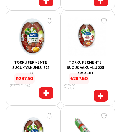
+
+
TORKU FERMENTE
TORKU FERMENTE
SUCUK VAKUMLU 225
SUCUK VAKUMLU 225
GR
GR ACILI
₺
287.50
₺
287.50
(
1277.78
TL/Kg
)
(
1150.00
+
TL/Kg
)
+