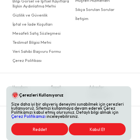
Müşteri Hizmetleri
Bilgi Görsel ve İşitsel Kayıtlara
İlişkin Aydınlatma Metni
Sıkça Sorulan Sorular
Gizlilik ve Güvenlik
İletişim
İptal ve İade Koşulları
Mesafeli Satış Sözleşmesi
Teslimat Bilgisi Metni
Veri Sahibi Başvuru Formu
Çerez Politikası
Hesabım
Sepet
Adresler
Çerezleri Kullanıyoruz
Siparişler
Favoriler
Bildirimlerim
Size daha iyi bir alışveriş deneyimi sunabilmek için çerezleri
kullanıyoruz. Sitemizi kullanmaya devam ederek Çerez
Politikamızı kabul etmiş olursunuz. Detaylı bilgi almak için
Çerez Politikamızı
inceleyebilirsiniz.
Reddet
Kabul Et