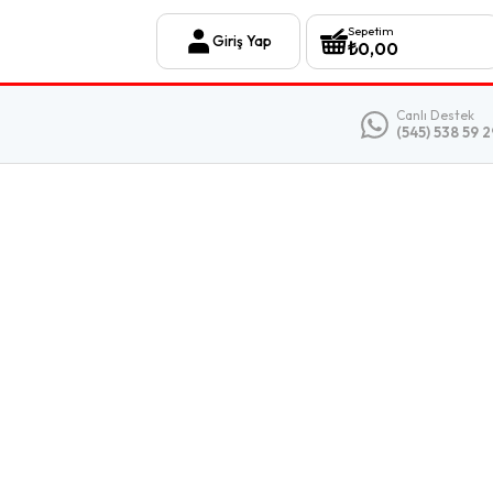
Sepetim
Giriş Yap
₺
0,00
Canlı Destek
(545) 538 59 2