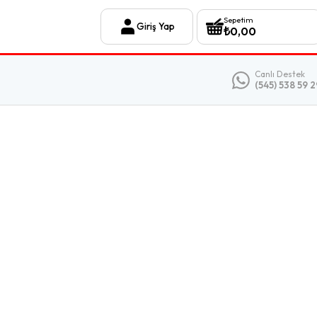
Sepetim
Giriş Yap
₺
0,00
Canlı Destek
(545) 538 59 2