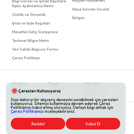
Müşteri Hizmetleri
Bilgi Görsel ve İşitsel Kayıtlara
İlişkin Aydınlatma Metni
Sıkça Sorulan Sorular
Gizlilik ve Güvenlik
İletişim
İptal ve İade Koşulları
Mesafeli Satış Sözleşmesi
Teslimat Bilgisi Metni
Veri Sahibi Başvuru Formu
Çerez Politikası
Hesabım
Sepet
Adresler
Çerezleri Kullanıyoruz
Siparişler
Favoriler
Bildirimlerim
Size daha iyi bir alışveriş deneyimi sunabilmek için çerezleri
kullanıyoruz. Sitemizi kullanmaya devam ederek Çerez
Politikamızı kabul etmiş olursunuz. Detaylı bilgi almak için
Çerez Politikamızı
inceleyebilirsiniz.
Reddet
Kabul Et