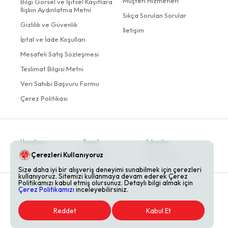
Müşteri Hizmetleri
Bilgi Görsel ve İşitsel Kayıtlara
İlişkin Aydınlatma Metni
Sıkça Sorulan Sorular
Gizlilik ve Güvenlik
İletişim
İptal ve İade Koşulları
Mesafeli Satış Sözleşmesi
Teslimat Bilgisi Metni
Veri Sahibi Başvuru Formu
Çerez Politikası
Hesabım
Sepet
Adresler
Çerezleri Kullanıyoruz
Siparişler
Favoriler
Bildirimlerim
Size daha iyi bir alışveriş deneyimi sunabilmek için çerezleri
kullanıyoruz. Sitemizi kullanmaya devam ederek Çerez
Politikamızı kabul etmiş olursunuz. Detaylı bilgi almak için
Çerez Politikamızı
inceleyebilirsiniz.
Reddet
Kabul Et