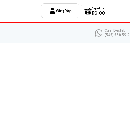
Sepetim
Giriş Yap
₺
0,00
Canlı Destek
(545) 538 59 2