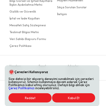
Müşteri Hizmetleri
Bilgi Görsel ve İşitsel Kayıtlara
İlişkin Aydınlatma Metni
Sıkça Sorulan Sorular
Gizlilik ve Güvenlik
İletişim
İptal ve İade Koşulları
Mesafeli Satış Sözleşmesi
Teslimat Bilgisi Metni
Veri Sahibi Başvuru Formu
Çerez Politikası
Hesabım
Sepet
Adresler
Çerezleri Kullanıyoruz
Siparişler
Favoriler
Bildirimlerim
Size daha iyi bir alışveriş deneyimi sunabilmek için çerezleri
kullanıyoruz. Sitemizi kullanmaya devam ederek Çerez
Politikamızı kabul etmiş olursunuz. Detaylı bilgi almak için
Çerez Politikamızı
inceleyebilirsiniz.
Reddet
Kabul Et