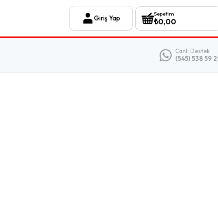
Sepetim
Giriş Yap
₺
0,00
Canlı Destek
(545) 538 59 2