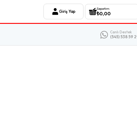
Sepetim
Giriş Yap
₺
0,00
Canlı Destek
(545) 538 59 2