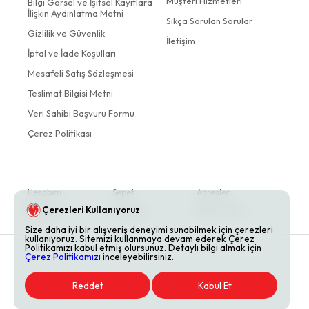
Müşteri Hizmetleri
Bilgi Görsel ve İşitsel Kayıtlara
İlişkin Aydınlatma Metni
Sıkça Sorulan Sorular
Gizlilik ve Güvenlik
İletişim
İptal ve İade Koşulları
Mesafeli Satış Sözleşmesi
Teslimat Bilgisi Metni
Veri Sahibi Başvuru Formu
Çerez Politikası
Hesabım
Sepet
Adresler
Çerezleri Kullanıyoruz
Siparişler
Favoriler
Bildirimlerim
Size daha iyi bir alışveriş deneyimi sunabilmek için çerezleri
kullanıyoruz. Sitemizi kullanmaya devam ederek Çerez
Politikamızı kabul etmiş olursunuz. Detaylı bilgi almak için
Çerez Politikamızı
inceleyebilirsiniz.
Reddet
Kabul Et