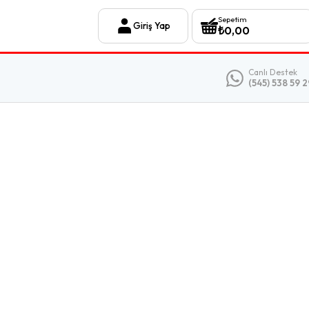
Sepetim
Giriş Yap
₺
0,00
Canlı Destek
(545) 538 59 2