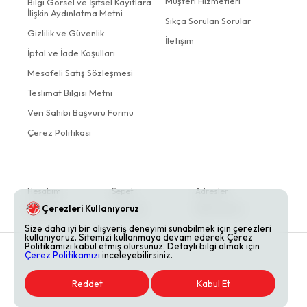
Müşteri Hizmetleri
Bilgi Görsel ve İşitsel Kayıtlara
İlişkin Aydınlatma Metni
Sıkça Sorulan Sorular
Gizlilik ve Güvenlik
İletişim
İptal ve İade Koşulları
Mesafeli Satış Sözleşmesi
Teslimat Bilgisi Metni
Veri Sahibi Başvuru Formu
Çerez Politikası
Hesabım
Sepet
Adresler
Çerezleri Kullanıyoruz
Siparişler
Favoriler
Bildirimlerim
Size daha iyi bir alışveriş deneyimi sunabilmek için çerezleri
kullanıyoruz. Sitemizi kullanmaya devam ederek Çerez
Politikamızı kabul etmiş olursunuz. Detaylı bilgi almak için
Çerez Politikamızı
inceleyebilirsiniz.
Reddet
Kabul Et