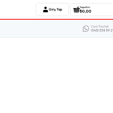
Sepetim
Giriş Yap
₺
0,00
Canlı Destek
(545) 538 59 2