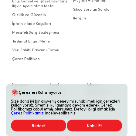
Müşteri Hizmetleri
Bilgi Görsel ve İşitsel Kayıtlara
İlişkin Aydınlatma Metni
Sıkça Sorulan Sorular
Gizlilik ve Güvenlik
İletişim
İptal ve İade Koşulları
Mesafeli Satış Sözleşmesi
Teslimat Bilgisi Metni
Veri Sahibi Başvuru Formu
Çerez Politikası
Hesabım
Sepet
Adresler
Çerezleri Kullanıyoruz
Siparişler
Favoriler
Bildirimlerim
Size daha iyi bir alışveriş deneyimi sunabilmek için çerezleri
kullanıyoruz. Sitemizi kullanmaya devam ederek Çerez
Politikamızı kabul etmiş olursunuz. Detaylı bilgi almak için
Çerez Politikamızı
inceleyebilirsiniz.
Reddet
Kabul Et